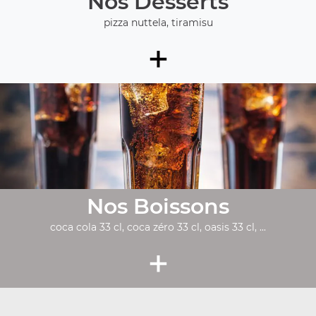
Nos Desserts
pizza nuttela, tiramisu
+
Nos Boissons
coca cola 33 cl, coca zéro 33 cl, oasis 33 cl, ...
+