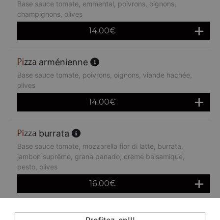
Base sauce tomate, emmental, poivrons, oignons,
champignons, olives
14.00
€
arménienne
Base sauce tomate, poivrons, oignons, viande hachée,
olives
14.00
€
burrata
Base sauce tomate, mozzarella fior di latte, burrata,
jambon suprême, grana panado, crème balsamique,
pesto, olives
16.00
€
orientale