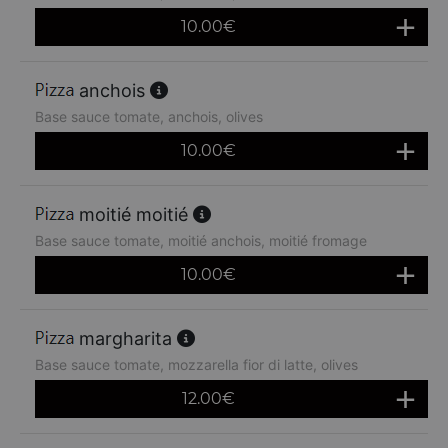
10.00
€
anchois
Base sauce tomate, anchois, olives
10.00
€
moitié moitié
Base sauce tomate, moitié anchois, moitié fromage
10.00
€
margharita
Base sauce tomate, mozzarella fior di latte, olives
12.00
€