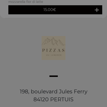
mozzarella fior di latte
15.00
€
198, boulevard Jules Ferry
84120 PERTUIS