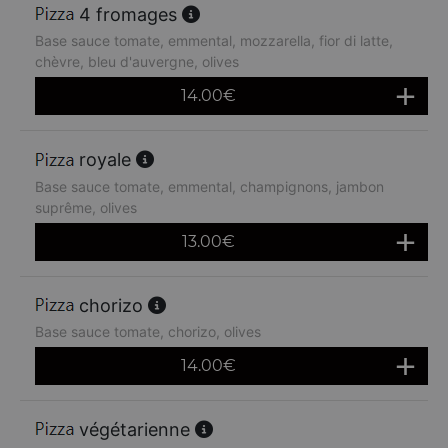
4 fromages
Base sauce tomate, emmental, mozzarella, fior di latte,
chèvre, bleu d'auvergne, olives
14.00
€
royale
Base sauce tomate, emmental, champignons, jambon
suprême, olives
13.00
€
chorizo
Base sauce tomate, chorizo, olives
14.00
€
végétarienne