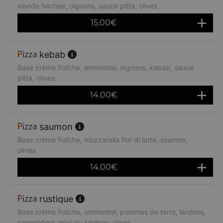
viande hachée, oignons, sauce pitta, olives
15.00
€
kebab
Base crème fraîche, emmental, oignons, kebab, sauce
pitta, olives
14.00
€
saumon
Base crème fraîche, mozzarella fior di latte, saumon,
olives
14.00
€
rustique
Base crème fraîche, emmental, pommes de terre, lardons,
camembert, miel du lubéron, olives