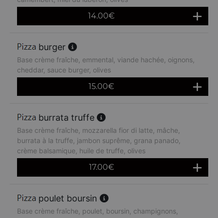
14.00
€
burger
Base crème fraîche, emmental, viande hachée, oignons,
cheddar, sauce burger, olives
15.00
€
burrata truffe
Base crème fraîche, mozzarella fior di latte, mâche,
burrata à la truffe, jambon suprême, grana panado,
crème balsamique, huile de truffe, olives
17.00
€
poulet boursin
Base crème fraîche, poulet, boursin, champignons,