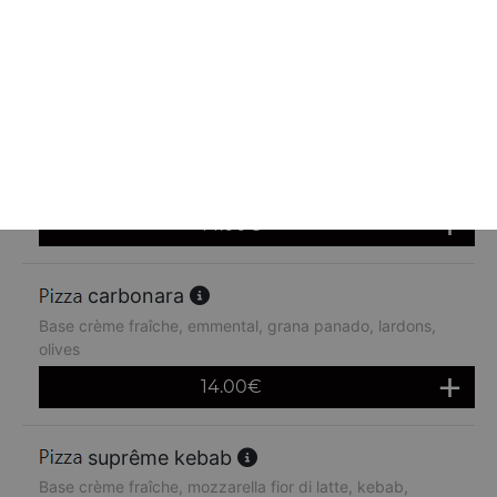
Base crème fraîche, emmental, oignons, lardons, fromage
à raclette, olives
14.00
€
indienne
Base crème fraîche, emmental, curry, oignons, poivrons,
poulet, olives
14.00
€
carbonara
Base crème fraîche, emmental, grana panado, lardons,
olives
14.00
€
suprême kebab
Base crème fraîche, mozzarella fior di latte, kebab,